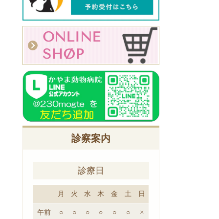
ONLINE
SHØP
診察案内
診療日
月
火
水
木
金
土
日
午前
○
○
○
○
○
○
×