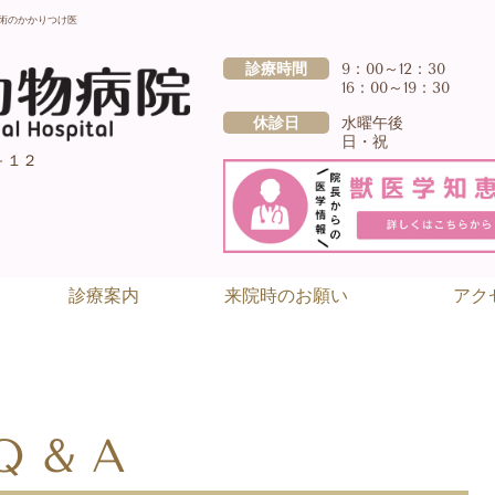
術のかかりつけ医
診療時間
9：00～12：30
16：00～19：30
休診日
水曜午後
日・祝
－１２
診療案内
来院時のお願い
アク
Q & A