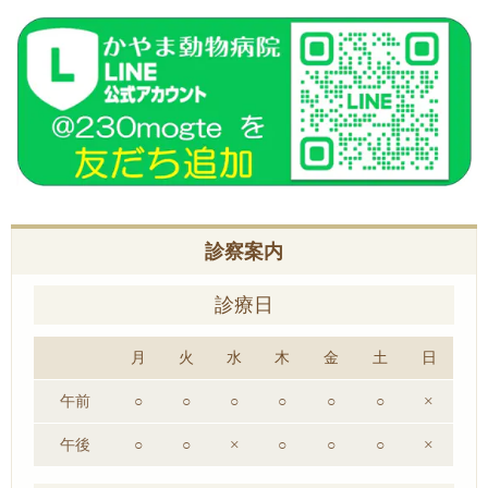
診察案内
診療日
月
火
水
木
金
土
日
午前
○
○
○
○
○
○
×
午後
○
○
×
○
○
○
×