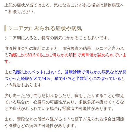
上記の症状が当てはまる、気になることがある場合は動物病院へ
ご相談ください。
シニア犬にみられる症状や病気
シニア期に入ると、特有の病気にかかることも多いです。
血液検査会社の統計によると、血液検査の結果、シニアと言われ
る
7歳以上の83.5％以上に何らかの項目で異常値が認められていま
す。
また
7歳以上のペットにおいて、健康診断で何らかの病気などが見
つかった経験が犬で44％、猫で47％と半数近くにのぼっている
と
いう報告もあります。
少し走っただけでも息切れをしたり、咳をしたりすることが増え
ている場合は、心臓病の可能性があり、多飲多尿や痩せてくるな
どの症状がみられている場合は腎臓病の可能性があります。
また、階段などの段差を嫌がるような様子が見られる場合は関節
や脊椎などの病気の可能性があります。