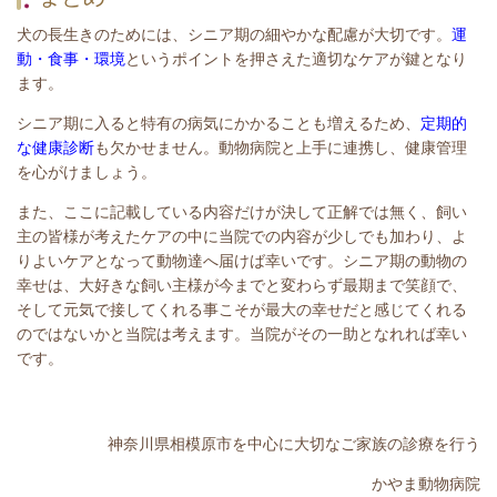
犬の長生きのためには、シニア期の細やかな配慮が大切です。
運
動・食事・環境
というポイントを押さえた適切なケアが鍵となり
ます。
シニア期に入ると特有の病気にかかることも増えるため、
定期的
な健康診断
も欠かせません。動物病院と上手に連携し、健康管理
を心がけましょう。
また、ここに記載している内容だけが決して正解では無く、飼い
主の皆様が考えたケアの中に当院での内容が少しでも加わり、よ
りよいケアとなって動物達へ届けば幸いです。シニア期の動物の
幸せは、大好きな飼い主様が今までと変わらず最期まで笑顔で、
そして元気で接してくれる事こそが最大の幸せだと感じてくれる
のではないかと当院は考えます。当院がその一助となれれば幸い
です。
神奈川県相模原市を中心に大切なご家族の診療を行う
かやま動物病院